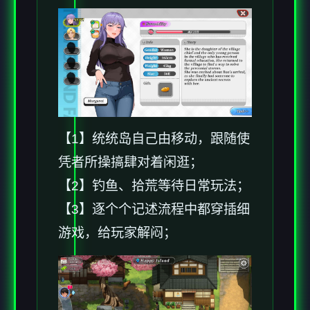
【1】统统岛自己由移动，跟随使
凭者所操搞肆对着闲逛；
【2】钓鱼、拾荒等待日常玩法；
【3】逐个个记述流程中都穿插细
游戏，给玩家解闷；