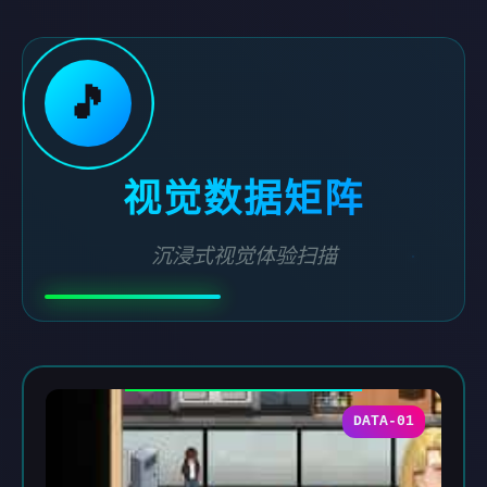
🎵
视觉数据矩阵
沉浸式视觉体验扫描
DATA-01