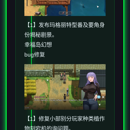
【1】发布玛格丽特型番及要角身
份揭秘剧景。
幸福岛幻想
bug修复
【1】修复小部别分玩家种类植作
物刻宕机的询问题。