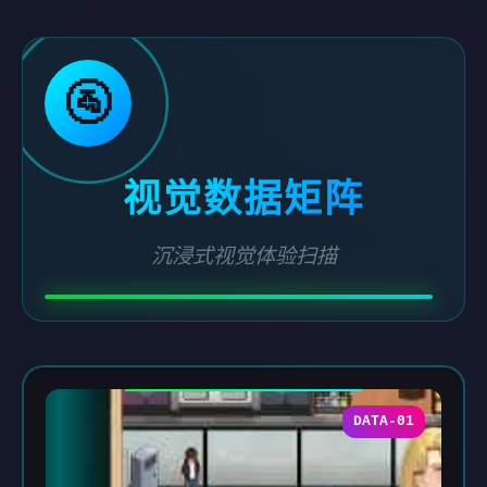
🚰
视觉数据矩阵
沉浸式视觉体验扫描
DATA-01