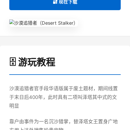
🔐 现在下载
🗄️ 游玩教程
沙漠追猎者官手段华语版属于
废土题材，期间线置
于末日后400年，此时具有二项叫泽塔其中式的文
明显
靠户由事件为一名沉沙猎掌，替泽塔女王置身广地