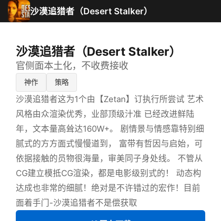
沙漠追猎者（Desert Stalker）
沙漠追猎者（Desert Stalker）
官侧面本土化，不收费接收
神作
策略
沙漠追猎者这为1个由【Zetan】订执行所尝试 艺术
风格由众渲染优秀，业部顶级汁准 已经改进鲜陆
年，文本量高耸达160W+。 剧情景与情感靠特别细
腻式的方方面式慢慢道到， 富带有哲因与启始，可
依据接触的员物很海量，审美同子身处线。 不管从
CG建立模抵CG渲染，都是电影级别式的！ 动态构
达成也非常的细腻！绝对是不许错过的宏作！目前
面着手门-沙漠追猎者不是偿获取