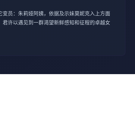
它变员：朱莉娅阿姨，依据及示妹莫妮克入上方面
，君许以遇见到一群渴望新鲜感知和征程的卓越女