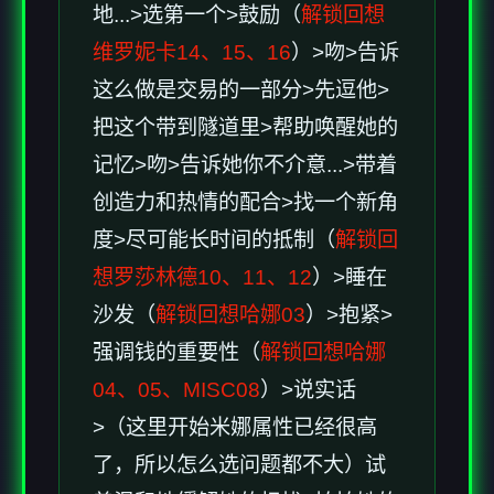
地...>选第一个>鼓励（
解锁回想
维罗妮卡14、15、16
）>吻>告诉
这么做是交易的一部分>先逗他>
把这个带到隧道里>帮助唤醒她的
记忆>吻>告诉她你不介意...>带着
创造力和热情的配合>找一个新角
度>尽可能长时间的抵制（
解锁回
想罗莎林德10、11、12
）>睡在
沙发（
解锁回想哈娜03
）>抱紧>
强调钱的重要性（
解锁回想哈娜
04、05、MISC08
）>说实话
>（这里开始米娜属性已经很高
了，所以怎么选问题都不大）试