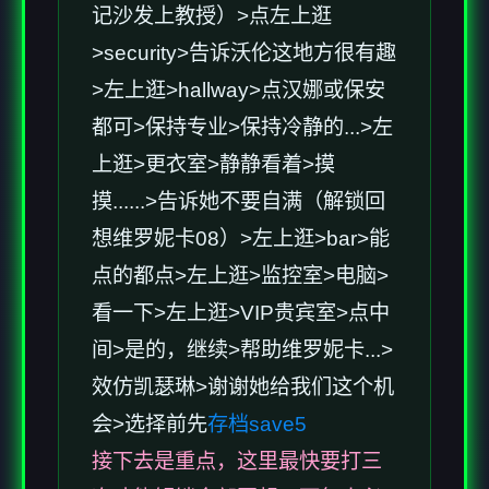
记沙发上教授）>点左上逛
>security>告诉沃伦这地方很有趣
>左上逛>hallway>点汉娜或保安
都可>保持专业>保持冷静的...>左
上逛>更衣室>静静看着>摸
摸......>告诉她不要自满（解锁回
想维罗妮卡08）>左上逛>bar>能
点的都点>左上逛>监控室>电脑>
看一下>左上逛>VIP贵宾室>点中
间>是的，继续>帮助维罗妮卡...>
效仿凯瑟琳>谢谢她给我们这个机
会>选择前先
存档save5
接下去是重点，这里最快要打三