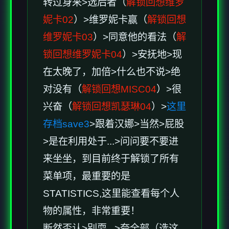
转过身来>选后者（
解锁回想维罗
妮卡02
）>维罗妮卡赢（
解锁回想
维罗妮卡03
）>同意他的看法（
解
锁回想维罗妮卡04
）>安抚地>现
在太晚了，加倍>什么也不说>绝
对没有（
解锁回想MISC04
）>很
兴奋（
解锁回想凯瑟琳04
）>
这里
存档save3
>跟着汉娜>当然>屁股
>是在利用处于...>问问要不要进
来坐坐，到目前终于解锁了所有
菜单项，最重要的是
STATISTICS,这里能查看每个人
物的属性，非常重要！
断然否认>别耍...>夸全部（选这