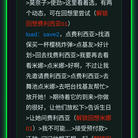
>莫奈子>使劲>这里看着选，有两
个动态，可在回想里尝试（
解锁
回想费利西亚01
）
load：save2
，点费利西亚>找酒
保买一杯樱桃炸弹>点基友>好计
划>回去找费利西亚>我要再去看
看米娜>点米娜>好啊，不过让我
先邀请费利西亚>点费利西亚>去
舞池点米娜>去吧台找基友帮忙>
放开她！>期待着它的到来>你做
的很好，让他们放松下>告诉生日
>让她问费利西亚（
解锁回想米娜
01
）>我不可能....>接受预付款>