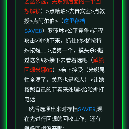
要这么选，关系到后面的一个回
想解锁
）>点哈珀>去贵宾室>点教
授>点阿尔伯>（
这里存档
SAVE8
）罗莎琳>公平竞争>远程
攻击>冲他下来，抓住他>猛按特
殊按键.....>选第一个，摸头杀>越
过这条线>接下去看着选吧（
解锁
回想米娜05
）>亲下接受（米娜属
性全满了，关系也是恋人）>让她
按照自己的节奏来处理>给哈娜打
电话
然后选项出来时存档
SAVE9
,现
在先进行回想的回收工作，还有
很多回想没开呢：