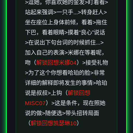
>逗她，你喜欢她的金发>盯着看>
站起来强调>一只手...>转身赶人>
坐在座位上身体前倾，看着>拖住
下巴，看着眼睛>摸着“良心”说话
>在说出下句台词的时候抓住...>
加入自己的表演>米娜在等着呢，
吻（
解锁回想米娜04
）>接受礼物
>为了这个你想看哈珀的脸>非常
详细的解释即将发生的事情>哈珀
说是叔叔>上钩（
解锁回想
MISC07
）>这是条件，现在照她
说的做>随便选>带头扭转局面
（
解锁回想凯瑟琳10
）