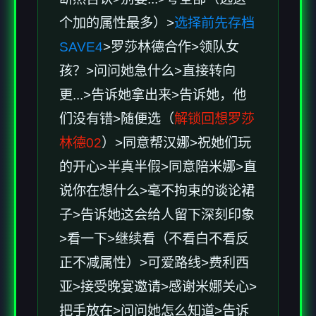
个加的属性最多）>
选择前先存档
SAVE4
>罗莎林德合作>领队女
孩？>问问她急什么>直接转向
更...>告诉她拿出来>告诉她，他
们没有错>随便选（
解锁回想罗莎
林德02
）>同意帮汉娜>祝她们玩
的开心>半真半假>同意陪米娜>直
说你在想什么>毫不拘束的谈论裙
子>告诉她这会给人留下深刻印象
>看一下>继续看（不看白不看反
正不减属性）>可爱路线>费利西
亚>接受晚宴邀请>感谢米娜关心>
把手放在>问问她怎么知道>告诉