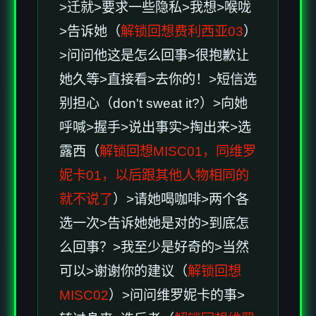
>迁就>要求一些隐私>我想>喉咙
>告诉她（
解锁回想费利西亚03
）
>问问他这是怎么回事>很抱歉让
她久等>直接看>去你的！>短信选
别担心（don't sweat it?）>向她
呼喊>握手>说出事实>掏出来>选
露西（
解锁回想MISC01，同维罗
妮卡01，以后跟其他人物相同的
就不说了
）>请她喝咖啡>两个各
选一次>告诉她她是对的>到底怎
么回事？>我至少是好奇的>当然
可以>谢谢你的建议（
解锁回想
MISC02
）>问问维罗妮卡的事>