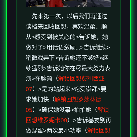
先来第一次，以后我们再通过
读档来回收回想，喜欢温柔、顺
从>感受到被关心的>告诉她，她
做对了>用话语激励...>告诉继续>
稍微戏弄下>告诉她还不够好>继
续猛烈>告诉她你在尽最大努力表
演>在脸颊（
解锁回想费利西亚
07
）>是的站起来>饱受崇拜>要
求她加快（
解锁回想罗莎林德
05
）>确保她没事>拍拍她（
解锁
回想维罗妮卡09
）>告诉基友别再
做混蛋>两次最小功率（
解锁回想