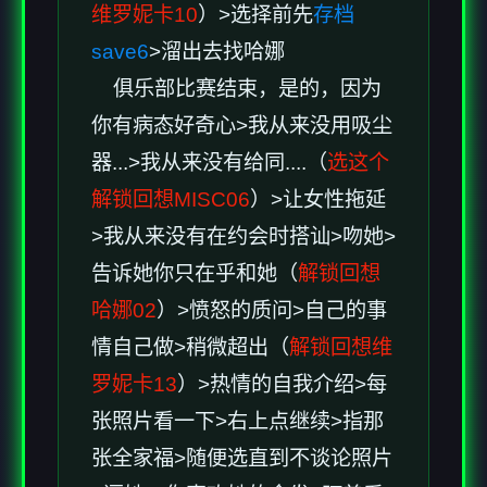
维罗妮卡10
）>选择前先
存档
save6
>溜出去找哈娜
俱乐部比赛结束，是的，因为
你有病态好奇心>我从来没用吸尘
器...>我从来没有给同....（
选这个
解锁回想MISC06
）>让女性拖延
>我从来没有在约会时搭讪>吻她>
告诉她你只在乎和她（
解锁回想
哈娜02
）>愤怒的质问>自己的事
情自己做>稍微超出（
解锁回想维
罗妮卡13
）>热情的自我介绍>每
张照片看一下>右上点继续>指那
张全家福>随便选直到不谈论照片