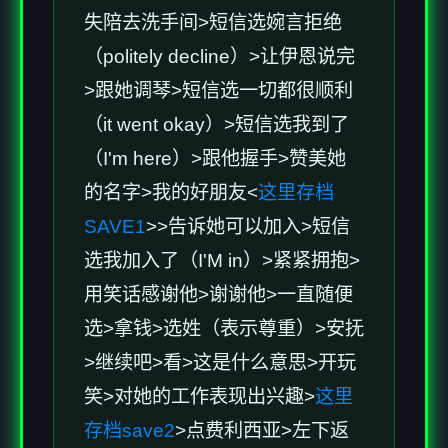
失陪去洗手间>短信选婉言拒绝
（politely decline）>让伊恩说完
>跟她调琴>短信选一切都很顺利
（it went okay）>短信选我到了
（I'm here）>跟他握手>赞美她
的名字>我的好朋友<
这里存档
SAVE1
>>告诉她可以加入>短信
选我加入了（I'M in）>紧紧拥抱>
用笑话感谢他>谢谢他>一直随便
选>拿钱>选姓（表示尊重）>安抚
>继续吧>看>这是什么意思>开玩
笑>对她的工作表现出兴趣>
这里
存档save2
>点费利西亚>左下返