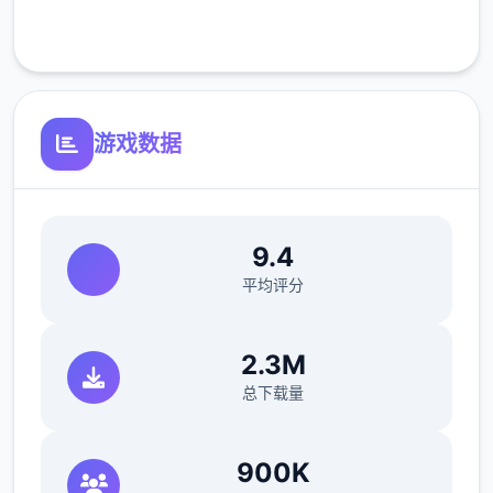
客服支持
游戏数据
9.4
平均评分
2.3M
沉浸于精美的游戏画面，感受高级建模与动态
总下载量
效果带来的视觉盛宴。EP2重置版带来了显著
提升的渲染质量、添加的体积光/体积雾以及更
900K
精细的角色模型，每一帧都经过精心打磨。