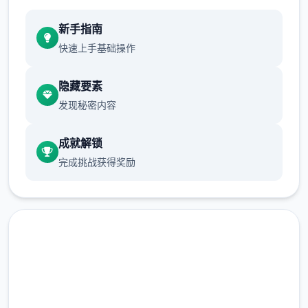
域的富裕阶层。这种现象引发了社会秩序的动
新手指南
荡，治安形势日益严峻。
快速上手基础操作
隐藏要素
为了应对日益严重的混乱局面，都市管理当局
发现秘密内容
制定了两项特殊法规：《特别执法条例》和
《异能者管理法》。前者授权特定的异能者执
成就解锁
行更广泛的执法职责；后者则对异能者建立了
完成挑战获得奖励
专门的管理体系，包括设立专门的矫正机构。
在这样的世界背景下，你将扮演一名拥有特殊
异能的执法者，你的每一个抉择都可能影响你
与他人的关系和整个城市的命运走向。是像蜉
蝣一样短暂地存在于这座表面繁华的都市中，
汉化版下载 蜉蝣|MayFly
还是在混乱中开辟出一条独特的道路，留下永