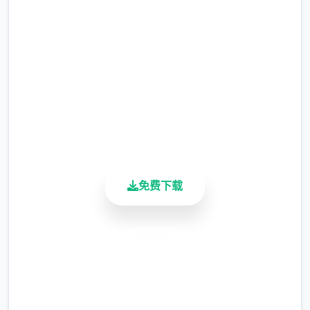
恒的传说？"改变命运的力量就在你手中。"
完整版游戏，免费体验
2.3M+
总下载量
4.9/5
用户评分
900K+
活跃用户
免费下载
安全下载
高速安装
完全免费