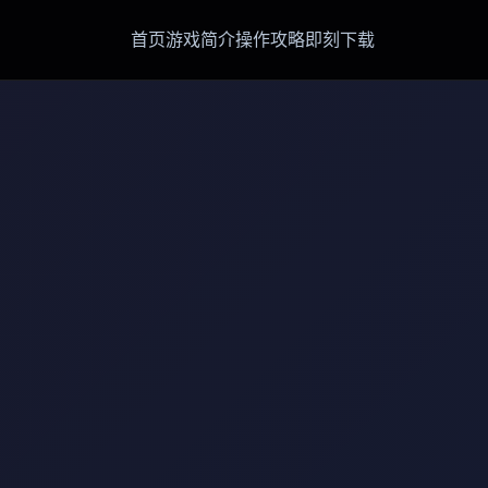
首页
游戏简介
操作攻略
即刻下载