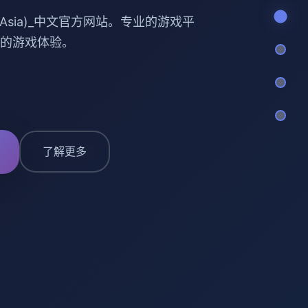
f Asia)_中文官方网站。专业的游戏平
的游戏体验。
了解更多