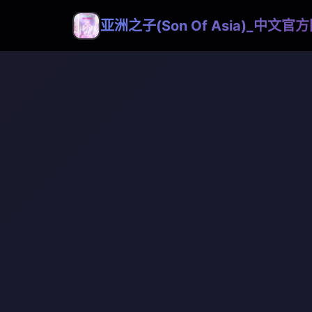
亚洲之子(Son Of Asia)_中文官