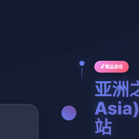
🔓 精品游戏
亚洲之
Asi
站