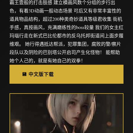
霸王壹般的打击肢感 建立模画风数个分组的步行出
色，有着3D动画一般动态场景 可后又有非常丰富性的
道具物品结构，超过200种类奇妙道具等级君收集 街机
手感，真按画风，充满磨练性的boss较量 我们的女主红
玛瑙行走在新式巴比伦都市的反乌托邦街道间上面步履
维艰。 她行得遇抵达帮派，犯罪集团，腐败的警/察片
段队以及阴险的巴别塔公开启司产生化怪物！ 能帮助
她个人己的，就是有她自己的双拳！
💾 中文版下载