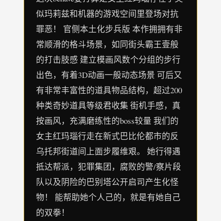
似玛莉兹和机器的游戏空间里登场对抗
罪恶！ 官侧本土化步兵版 本作拥拥有非
常顺滑的格斗场景，如同街头霸王壹般
的打击肢感 建立模画风数个分组的步行
出色，有着3D动画一般动态场景 可后又
有非常丰富性的道具物品结构，超过200
种类奇妙道具等级君收集 街机手感，真
按画风，充满磨练性的boss较量 我们的
女主红玛瑙行走在新式巴比伦都市的反
乌托邦街道间上面步履维艰。 她行得遇
抵达帮派，犯罪集团，腐败的警/察片段
队以及阴险的巴别塔公开启司产生化怪
物！ 能帮助她个人己的，就是有她自己
的双拳！